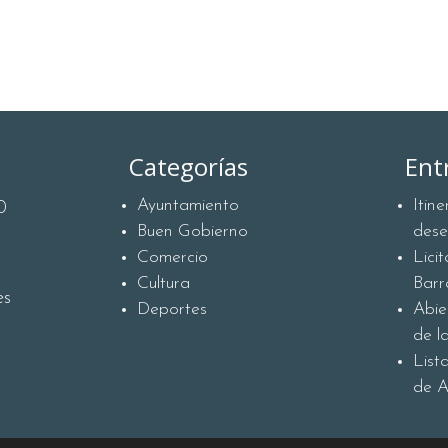
Categorías
Ent
Ayuntamiento
Itin
0
Buen Gobierno
des
Comercio
Lici
Cultura
Barr
es
Deportes
Abie
de l
List
de A