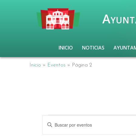
Ayunt
INICIO
NOTICIAS
AYUNTA
Inicio
»
Eventos
»
Página 2
Eventos
Navegación
Introduce
la
de