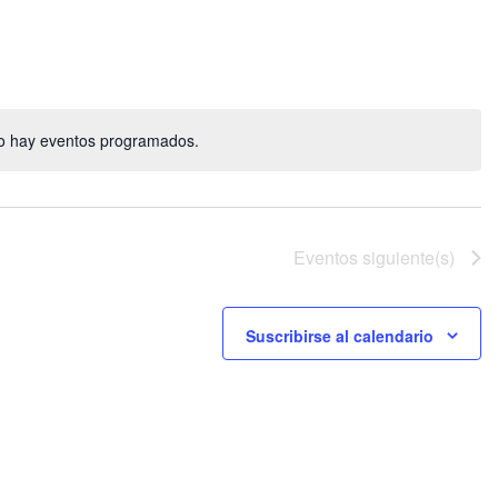
vistas
de
Evento
o hay eventos programados.
Aviso
Eventos
siguiente(s)
Suscribirse al calendario