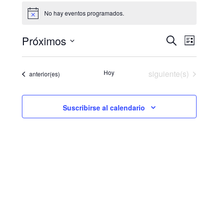
Eventos
No hay eventos programados.
Aviso
Próximos
Naveg
Navegaci
Buscar
Lista
de
Selecciona
de
vistas
la
Eventos
Hoy
siguiente(s)
búsqueda
Eventos
anterior(es)
de
fecha.
y
Event
Suscribirse al calendario
vistas
de
Eventos