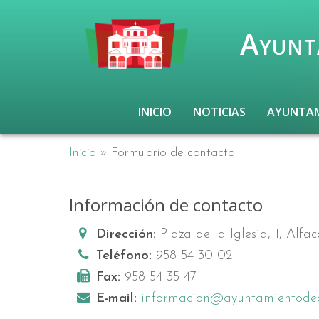
Ayunt
INICIO
NOTICIAS
AYUNTA
Inicio
»
Formulario de contacto
Información de contacto
Dirección:
Plaza de la Iglesia, 1, Alfac
Teléfono:
958 54 30 02
Fax:
958 54 35 47
E-mail:
informacion@ayuntamientodea