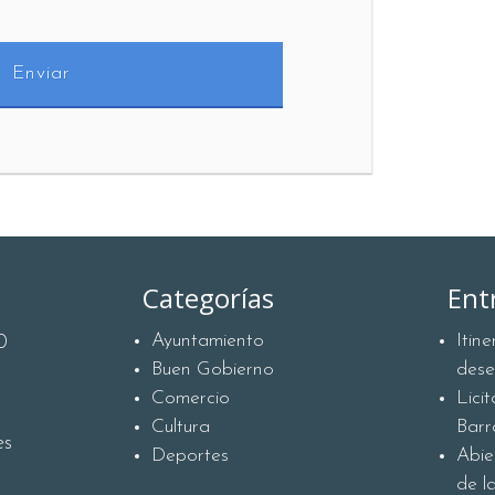
Categorías
Ent
Ayuntamiento
Itin
0
Buen Gobierno
des
Comercio
Lici
Cultura
Barr
es
Deportes
Abie
de l