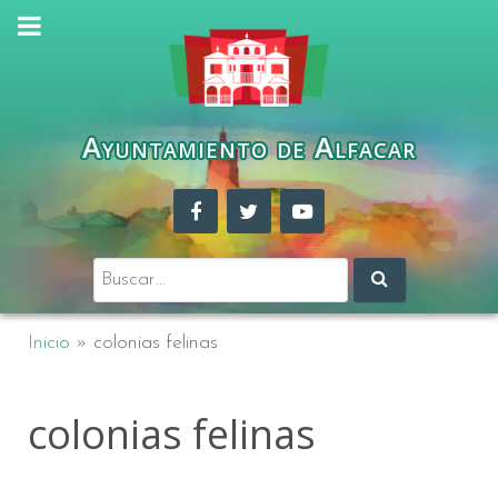
Ayuntamiento de Alfacar
Buscar:
Inicio
»
colonias felinas
colonias felinas