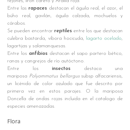
tejones, lirón careto y Ardilla roja.
Entre las
rapaces
destacan el águila real, el azor, el
búho real, gavilán, águila calzada, mochuelos y
cárabos.
Se pueden encontrar
reptiles
entre los que destacan
culebra bastarda, víbora hocicuda,
lagarto ocelado
,
lagartijas y salamanquesas.
Entre los
anfibios
destacan el sapo partero bético,
ranas y cangrejos de río autóctono.
Entre los
insectos
destaca una
mariposa
Polyommatus bellargus
subsp alfacariensis,
un licénido de color azulado que fue descrito por
primera vez en estos parajes. O la mariposa
Doncella de ondas rojas incluida en el catalogo de
especies amenazadas.
Flora