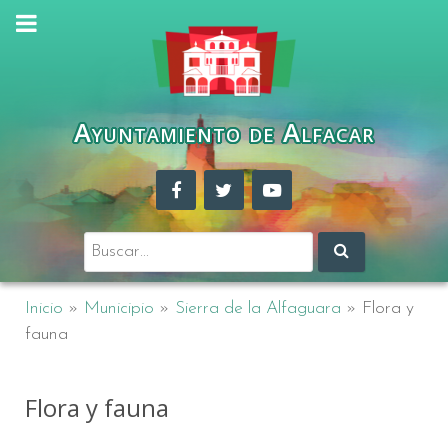
Ayuntamiento de Alfacar
Buscar:
Inicio
»
Municipio
»
Sierra de la Alfaguara
»
Flora y
fauna
Flora y fauna