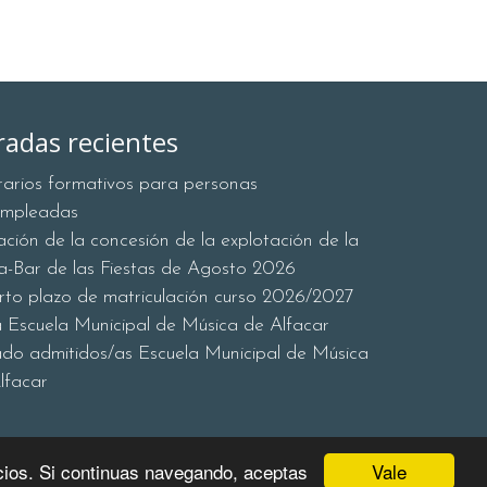
radas recientes
erarios formativos para personas
empleadas
tación de la concesión de la explotación de la
a-Bar de las Fiestas de Agosto 2026
rto plazo de matriculación curso 2026/2027
a Escuela Municipal de Música de Alfacar
ado admitidos/as Escuela Municipal de Música
lfacar
Vale
icios. Si continuas navegando, aceptas