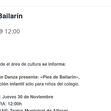
Bailarín
@ 12:00
de el área de cultura
:
se informa
te Danza presenta: «Pies de Bailarín»,
sólo para niños del colegio.
ción infantil
: Jueves
30 de Noviembre
RA:
12:00h
GAR:
Teatro Municipal de Alfacar