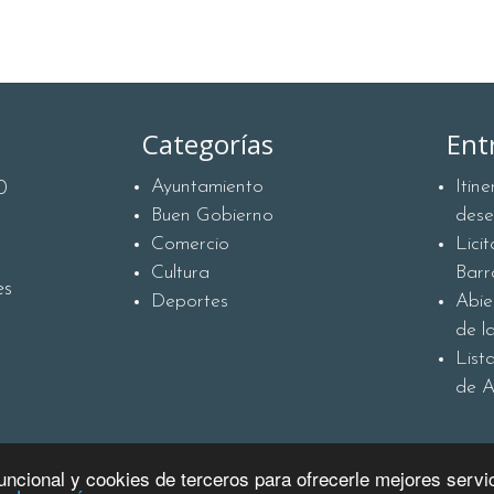
Categorías
Ent
Ayuntamiento
Itin
0
Buen Gobierno
des
Comercio
Lici
Cultura
Barr
es
Deportes
Abie
de l
List
de A
funcional y cookies de terceros para ofrecerle mejores serv