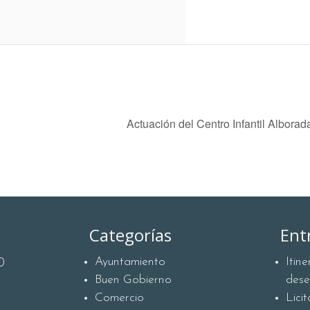
Actuación del Centro Infantil Albora
Categorías
Ent
Ayuntamiento
Itin
0
Buen Gobierno
des
Comercio
Lici