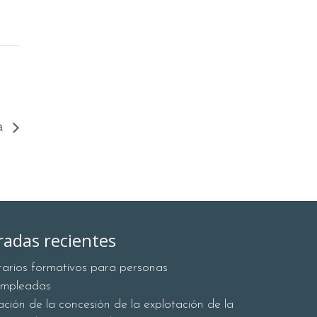
da
radas recientes
erarios formativos para personas
empleadas
tación de la concesión de la explotación de la