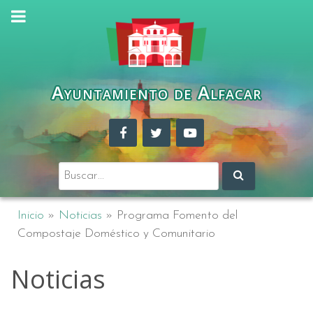
Ayuntamiento de Alfacar
Buscar:
Inicio
»
Noticias
»
Programa Fomento del
Compostaje Doméstico y Comunitario
Noticias